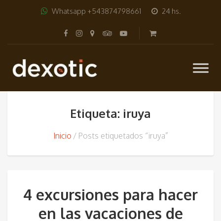
Whatsapp +543874798661
24 hs.
Etiqueta: iruya
Inicio
Posts etiquetados “iruya”
4 excursiones para hacer
en las vacaciones de