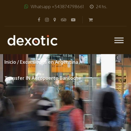
Whatsapp +543874798661
24 hs.
Inicio
Excursiones en Argentina
Transfer IN Aeropuerto Bariloche