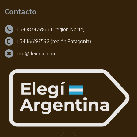
Contacto
+543874798661 (región Norte)
+541166197592 (región Patagonia)
info@dexotic.com