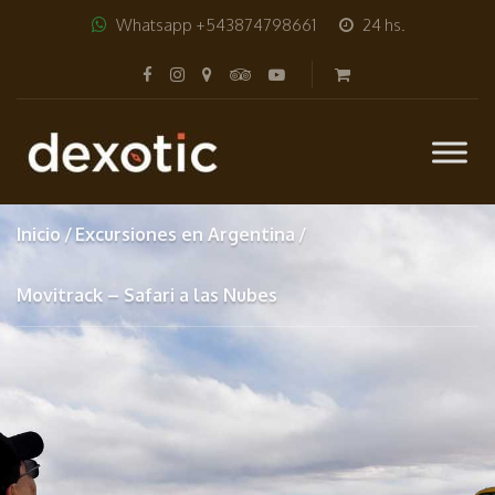
Whatsapp +543874798661
24 hs.
Inicio
Excursiones en Argentina
Movitrack – Safari a las Nubes