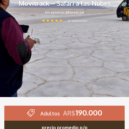
Movitrack – Safari a las Nubes
Un servicio diferencial
(2 opiniones)
190.000
AR$
Adultos
precio promedio p/p