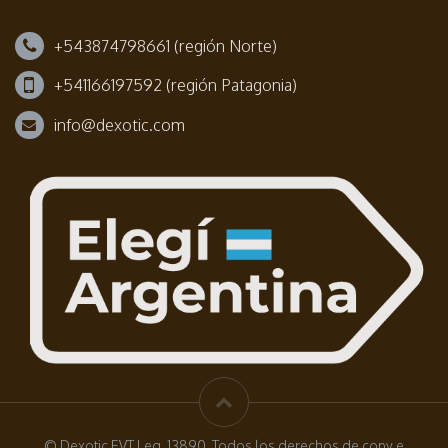
+543874798661 (región Norte)
+541166197592 (región Patagonia)
info@dexotic.com
© Dexotic EVT Leg. 13890. Todos los derechos de copy e