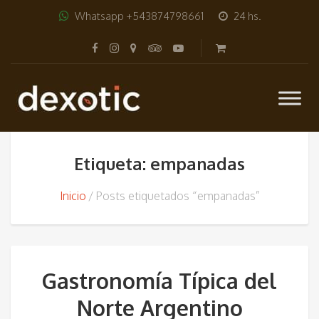
Whatsapp +543874798661
24 hs.
Etiqueta: empanadas
Inicio
Posts etiquetados “empanadas”
Gastronomía Típica del
Norte Argentino