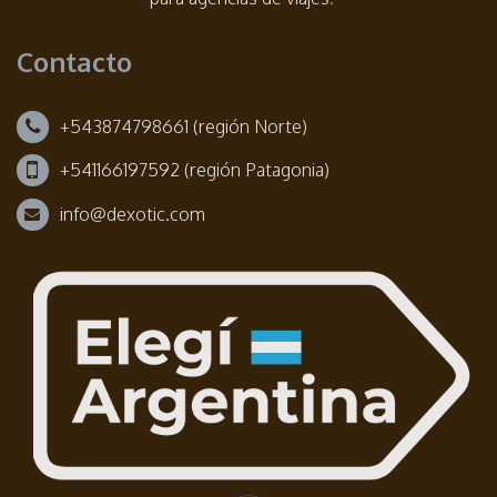
Contacto
+543874798661 (región Norte)
+541166197592 (región Patagonia)
info@dexotic.com