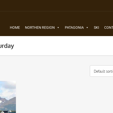
HOME
NORTHEN REGION
PATAGONIA
SKI
CON
urday
Default sort