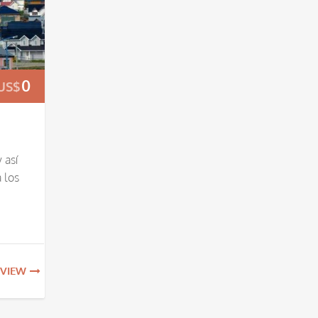
0
US$
 así
 los
VIEW