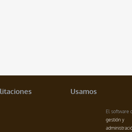
litaciones
Usamos
El software 
gestión y
administraci