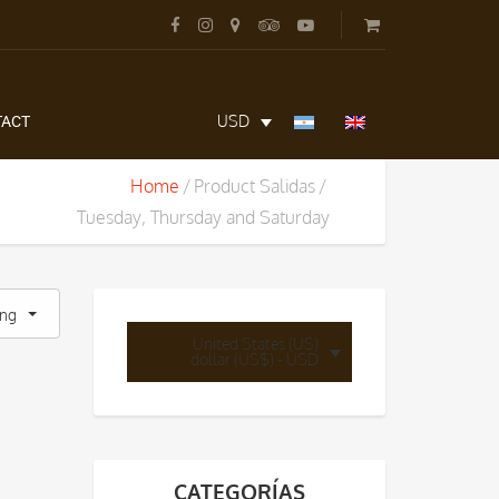
USD
TACT
Home
Product Salidas
Tuesday, Thursday and Saturday
ing
United States (US)
dollar (US$) - USD
CATEGORÍAS