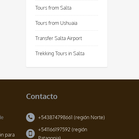
Tours from Salta
Tours from Ushuaia
Transfer Salta Airport
Trekking Tours in Salta
Contacto
de
+543874798661 (región Norte)
+541166197592 (región
ón para
Patagonia)