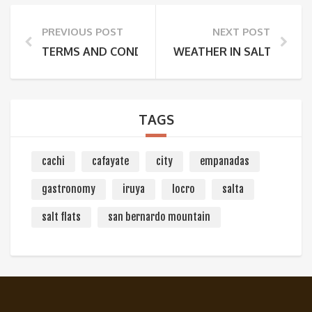
PREVIOUS POST
NEXT POST
TERMS AND CONDITIONS
WEATHER IN SALTA AND
TAGS
cachi
cafayate
city
empanadas
gastronomy
iruya
locro
salta
salt flats
san bernardo mountain